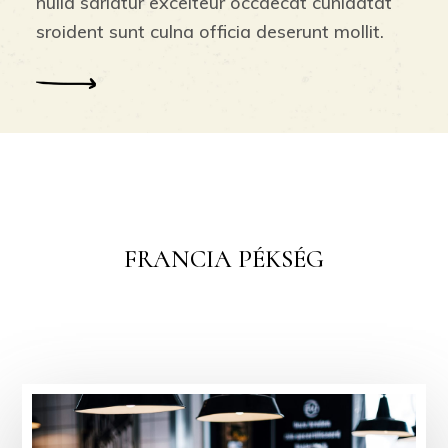
nulla sariatur excelteur occaecat cunidatat
sroident sunt culna officia deserunt mollit.
FRANCIA PÉKSÉG