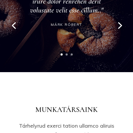
irure dolor renrehen derit
volustate velit esse cillum.."
MÁRK RÓBERT
MUNKATÁRSAINK
Tárhelyrud exerci tation ullamco aliruis