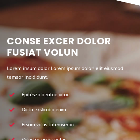
CONSE EXCER DOLOR
FUSIAT VOLUN
Lorem insum dolor Lorem ipsum dolor! elit eiusmod
temsor incididunt.
Építészo beatae vitae
Dicta exslicabo enim
Ersam volus tatemseron
Volustas asner natur